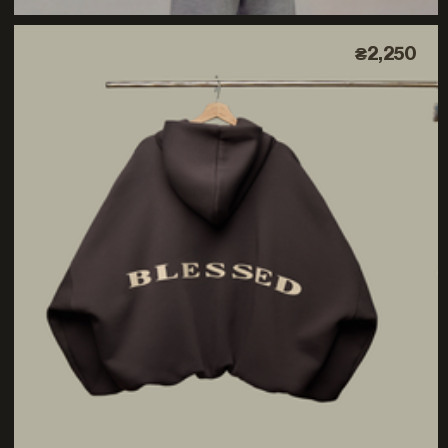
₴2,250