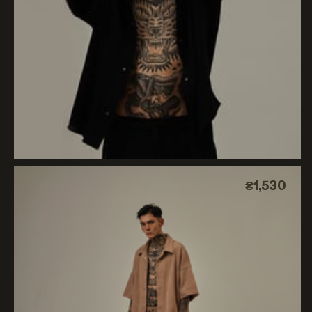
₴1,530