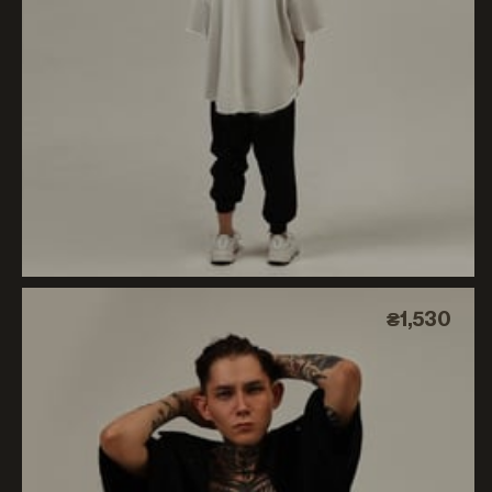
₴1,530