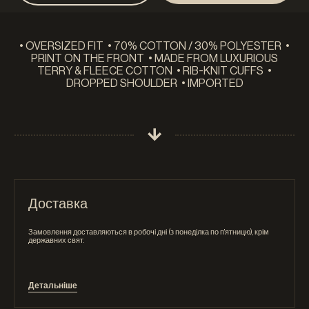
• OVERSIZED FIT • 70% COTTON / 30% POLYESTER •
PRINT ON THE FRONT • MADE FROM LUXURIOUS
TERRY & FLEECE COTTON • RIB-KNIT CUFFS •
DROPPED SHOULDER • IMPORTED
Доставка
Замовлення доставляються в робочі дні (з понеділка по п'ятницю), крім
державних свят.
Детальніше