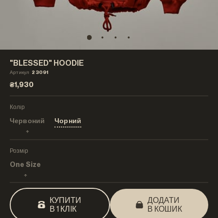
"BLESSED" HOODIE
Артикул
23091
₴1,930
Колiр
Червоний
Чорний
Розмiр
One Size
КУПИТИ
ДОДАТИ
В 1 КЛIК
В КОШИК