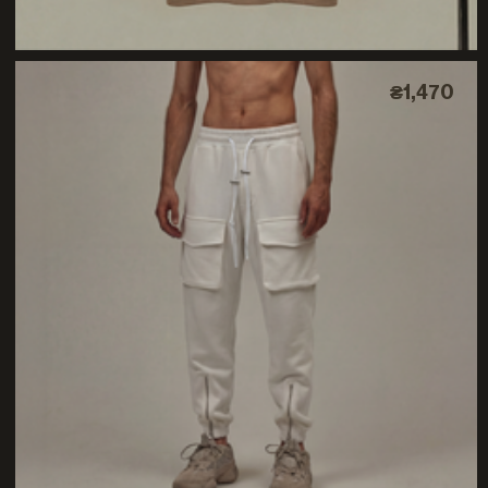
₴1,470